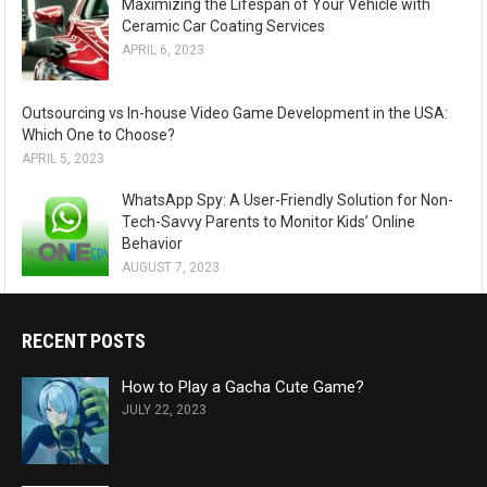
Maximizing the Lifespan of Your Vehicle with
Ceramic Car Coating Services
APRIL 6, 2023
Outsourcing vs In-house Video Game Development in the USA:
Which One to Choose?
APRIL 5, 2023
WhatsApp Spy: A User-Friendly Solution for Non-
Tech-Savvy Parents to Monitor Kids’ Online
Behavior
AUGUST 7, 2023
RECENT POSTS
How to Play a Gacha Cute Game?
JULY 22, 2023